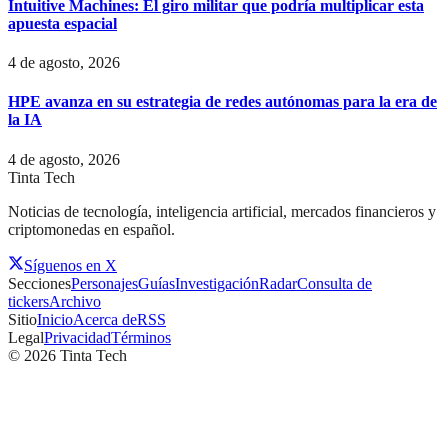
Intuitive Machines: El giro militar que podría multiplicar esta
apuesta espacial
4 de agosto, 2026
HPE avanza en su estrategia de redes autónomas para la era de
la IA
4 de agosto, 2026
Tinta Tech
Noticias de tecnología, inteligencia artificial, mercados financieros y
criptomonedas en español.
Síguenos en X
Secciones
Personajes
Guías
Investigación
Radar
Consulta de
tickers
Archivo
Sitio
Inicio
Acerca de
RSS
Legal
Privacidad
Términos
©
2026
Tinta Tech