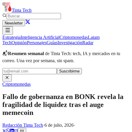
Tinta Tech
Newsletter
Estrategia
Inteligencia Artificial
Criptomonedas
Latam
Tech
Opinión
Personajes
Guías
Investigación
Radar
📬
Resumen semanal
de Tinta Tech: tech, IA y mercados en tu
correo.
Una vez por semana, sin spam.
Suscribirme
Criptomonedas
Fallo de gobernanza en BONK revela la
fragilidad de liquidez tras el auge
memecoin
Redacción Tinta Tech
·
6 de julio, 2026
·