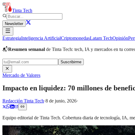
Tinta Tech
Newsletter
Estrategia
Inteligencia Artificial
Criptomonedas
Latam Tech
Opinión
Per
📬
Resumen semanal
de Tinta Tech: tech, IA y mercados en tu corre
Suscribirme
Mercado de Valores
Impacto en liquidez: 70 millones de benefi
Redacción Tinta Tech
·
8 de junio, 2026
·
Equipo editorial de Tinta Tech. Cobertura diaria de tecnología, IA, 