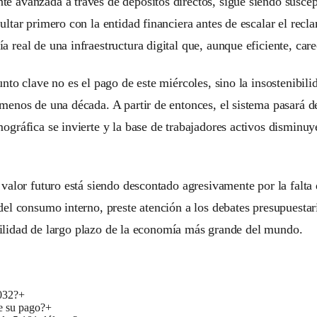
 avanzada a través de depósitos directos, sigue siendo suscept
ltar primero con la entidad financiera antes de escalar el recl
 real de una infraestructura digital que, aunque eficiente, car
nto clave no es el pago de este miércoles, sino la insostenibil
enos de una década. A partir de entonces, el sistema pasará de 
ográfica se invierte y la base de trabajadores activos disminuy
valor futuro está siendo descontado agresivamente por la falta de
del consumo interno, preste atención a los debates presupuestar
tabilidad de largo plazo de la economía más grande del mundo.
032?
+
e su pago?
+