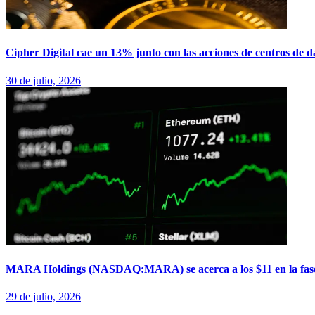
Cipher Digital cae un 13% junto con las acciones de centros de d
30 de julio, 2026
MARA Holdings (NASDAQ:MARA) se acerca a los $11 en la fase pre
29 de julio, 2026