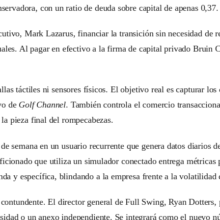
ervadora, con un ratio de deuda sobre capital de apenas 0,37.
utivo, Mark Lazarus, financiar la transición sin necesidad de re
ales. Al pagar en efectivo a la firma de capital privado Bruin Ca
las táctiles ni sensores físicos. El objetivo real es capturar l
ivo de
Golf Channel
. También controla el comercio transacciona
la pieza final del rompecabezas.
n de semana en un usuario recurrente que genera datos diarios 
aficionado que utiliza un simulador conectado entrega métricas 
 y específica, blindando a la empresa frente a la volatilidad 
ontundente. El director general de Full Swing, Ryan Dotters, p
sidad o un anexo independiente. Se integrará como el nuevo núc