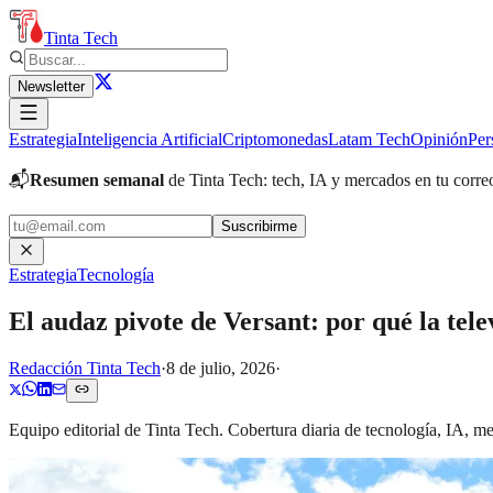
Tinta Tech
Newsletter
Estrategia
Inteligencia Artificial
Criptomonedas
Latam Tech
Opinión
Per
📬
Resumen semanal
de Tinta Tech: tech, IA y mercados en tu corre
Suscribirme
Estrategia
Tecnología
El audaz pivote de Versant: por qué la tel
Redacción Tinta Tech
·
8 de julio, 2026
·
Equipo editorial de Tinta Tech. Cobertura diaria de tecnología, IA, 