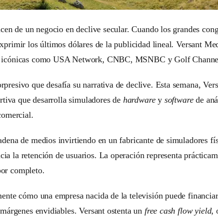
cen de un negocio en declive secular. Cuando los grandes congl
xprimir los últimos dólares de la publicidad lineal. Versant 
able icónicas como USA Network, CNBC, MSNBC y Golf Channe
rpresivo que desafía su narrativa de declive. Esta semana, Ve
ortiva que desarrolla simuladores de
hardware
y
software
de anál
comercial.
dena de medios invirtiendo en un fabricante de simuladores fís
a la retención de usuarios. La operación representa prácticam
por completo.
mente cómo una empresa nacida de la televisión puede financiar
n márgenes envidiables. Versant ostenta un
free cash flow yield
, 