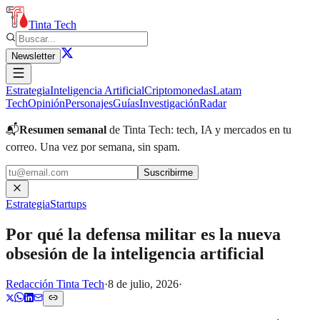
Tinta Tech
Newsletter
Estrategia
Inteligencia Artificial
Criptomonedas
Latam
Tech
Opinión
Personajes
Guías
Investigación
Radar
📬
Resumen semanal
de Tinta Tech: tech, IA y mercados en tu
correo.
Una vez por semana, sin spam.
Suscribirme
Estrategia
Startups
Por qué la defensa militar es la nueva
obsesión de la inteligencia artificial
Redacción Tinta Tech
·
8 de julio, 2026
·