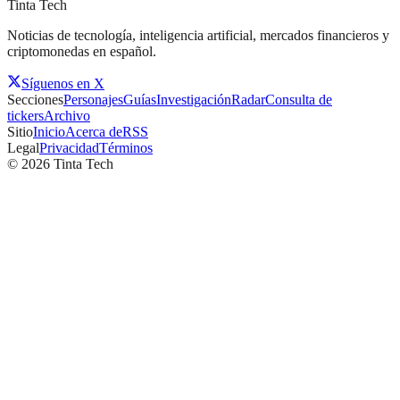
Tinta Tech
Noticias de tecnología, inteligencia artificial, mercados financieros y
criptomonedas en español.
Síguenos en X
Secciones
Personajes
Guías
Investigación
Radar
Consulta de
tickers
Archivo
Sitio
Inicio
Acerca de
RSS
Legal
Privacidad
Términos
©
2026
Tinta Tech