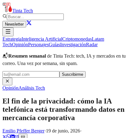
Tinta Tech
Newsletter
Estrategia
Inteligencia Artificial
Criptomonedas
Latam
Tech
Opinión
Personajes
Guías
Investigación
Radar
📬
Resumen semanal
de Tinta Tech: tech, IA y mercados en tu
correo.
Una vez por semana, sin spam.
Suscribirme
Opinión
Análisis Tech
El fin de la privacidad: cómo la IA
telefónica está transformando datos en
mercancía corporativa
Emilio Pfeffer Berger
·
19 de junio, 2026
·