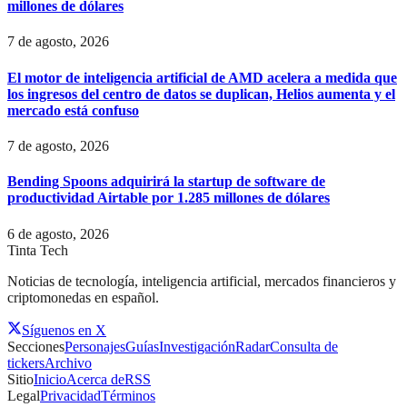
millones de dólares
7 de agosto, 2026
El motor de inteligencia artificial de AMD acelera a medida que
los ingresos del centro de datos se duplican, Helios aumenta y el
mercado está confuso
7 de agosto, 2026
Bending Spoons adquirirá la startup de software de
productividad Airtable por 1.285 millones de dólares
6 de agosto, 2026
Tinta Tech
Noticias de tecnología, inteligencia artificial, mercados financieros y
criptomonedas en español.
Síguenos en X
Secciones
Personajes
Guías
Investigación
Radar
Consulta de
tickers
Archivo
Sitio
Inicio
Acerca de
RSS
Legal
Privacidad
Términos