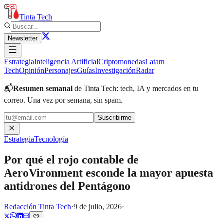
Tinta Tech
Newsletter
Estrategia
Inteligencia Artificial
Criptomonedas
Latam
Tech
Opinión
Personajes
Guías
Investigación
Radar
📬
Resumen semanal
de Tinta Tech: tech, IA y mercados en tu
correo.
Una vez por semana, sin spam.
Suscribirme
Estrategia
Tecnología
Por qué el rojo contable de
AeroVironment esconde la mayor apuesta
antidrones del Pentágono
Redacción Tinta Tech
·
9 de julio, 2026
·