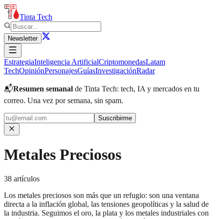
Tinta Tech
Newsletter
Estrategia
Inteligencia Artificial
Criptomonedas
Latam
Tech
Opinión
Personajes
Guías
Investigación
Radar
📬
Resumen semanal
de Tinta Tech: tech, IA y mercados en tu
correo.
Una vez por semana, sin spam.
Suscribirme
Metales Preciosos
38
artículos
Los metales preciosos son más que un refugio: son una ventana
directa a la inflación global, las tensiones geopolíticas y la salud de
la industria. Seguimos el oro, la plata y los metales industriales con