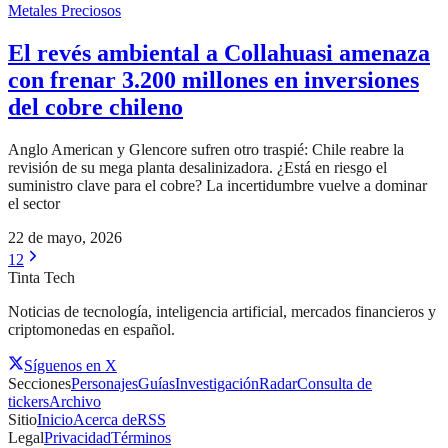
Metales Preciosos
El revés ambiental a Collahuasi amenaza
con frenar 3.200 millones en inversiones
del cobre chileno
Anglo American y Glencore sufren otro traspié: Chile reabre la
revisión de su mega planta desalinizadora. ¿Está en riesgo el
suministro clave para el cobre? La incertidumbre vuelve a dominar
el sector
22 de mayo, 2026
1
2
Tinta Tech
Noticias de tecnología, inteligencia artificial, mercados financieros y
criptomonedas en español.
Síguenos en X
Secciones
Personajes
Guías
Investigación
Radar
Consulta de
tickers
Archivo
Sitio
Inicio
Acerca de
RSS
Legal
Privacidad
Términos